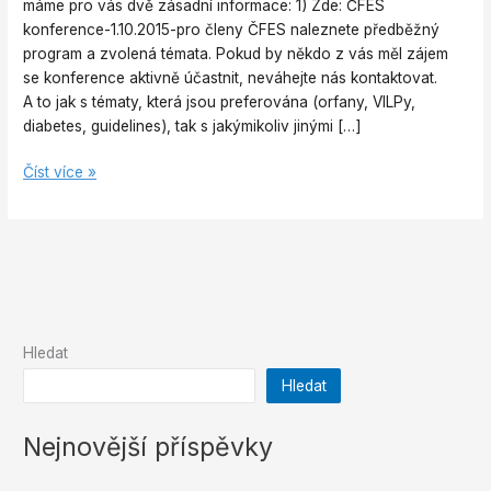
výboru
máme pro vás dvě zásadní informace: 1) Zde: ČFES
ČFES
konference-1.10.2015-pro členy ČFES naleznete předběžný
program a zvolená témata. Pokud by někdo z vás měl zájem
se konference aktivně účastnit, neváhejte nás kontaktovat.
A to jak s tématy, která jsou preferována (orfany, VILPy,
diabetes, guidelines), tak s jakýmikoliv jinými […]
Číst více »
Hledat
Hledat
Nejnovější příspěvky