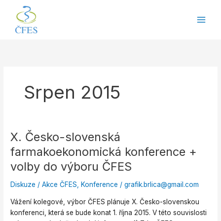
Přeskočit
na
obsah
Srpen 2015
X. Česko-slovenská
X.
Česko-
farmakoekonomická konference +
slovenská
volby do výboru ČFES
farmakoekonomická
konference
Diskuze
/
Akce ČFES
,
Konference
/
grafik.brlica@gmail.com
+
volby
Vážení kolegové, výbor ČFES plánuje X. Česko-slovenskou
do
konferenci, která se bude konat 1. října 2015. V této souvislosti