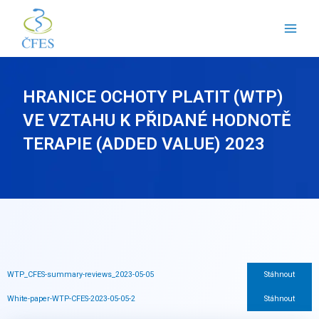
Přeskočit
na
obsah
HRANICE OCHOTY PLATIT (WTP)
VE VZTAHU K PŘIDANÉ HODNOTĚ
TERAPIE (ADDED VALUE) 2023
WTP_CFES-summary-reviews_2023-05-05
Stáhnout
White-paper-WTP-CFES-2023-05-05-2
Stáhnout