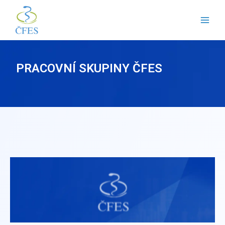
Přeskočit
na
obsah
PRACOVNÍ SKUPINY ČFES