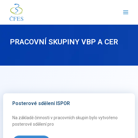
Přeskočit
na
obsah
PRACOVNÍ SKUPINY VBP A CER
Posterové sdělení ISPOR
Na základě činnosti v pracovních skupin bylo vytvořeno
posterové sdělení pro