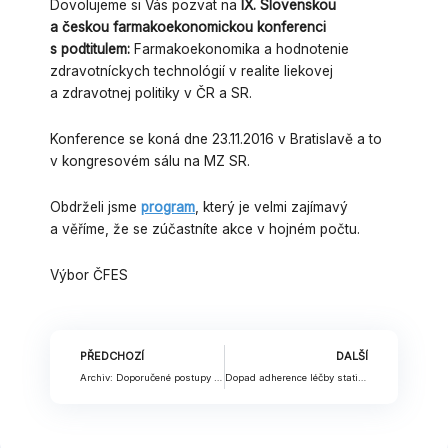
Dovolujeme si Vás pozvat na
IX.
Slovenskou
a českou farmakoekonomickou konferenci
s podtitulem:
Farmakoekonomika a hodnotenie
zdravotníckych technológií v realite liekovej
a zdravotnej politiky v ČR a SR.
Konference se koná dne 23.11.2016 v Bratislavě a to
v kongresovém sálu na MZ SR.
Obdrželi jsme
program
, který je velmi zajímavý
a věříme, že se zúčastníte akce v hojném počtu.
Výbor ČFES
Prev
Nex
PŘEDCHOZÍ
DALŠÍ
Archiv: Doporučené postupy ČFES pro zdravotně-ekonomická hodnocení v ČR z roku 2016
Dopad adherence léčby statiny na KV morbiditu a celkovou mortalitu v primární péči