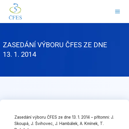
Přeskočit
na
obsah
ZASEDÁNÍ VÝBORU ČFES ZE DNE
13. 1. 2014
Zasedání výboru ČFES ze dne 13. 1. 2014 – přítomni: J.
Skoupá, J. Švihovec, J. Hambálek, A. Kmínek, T.