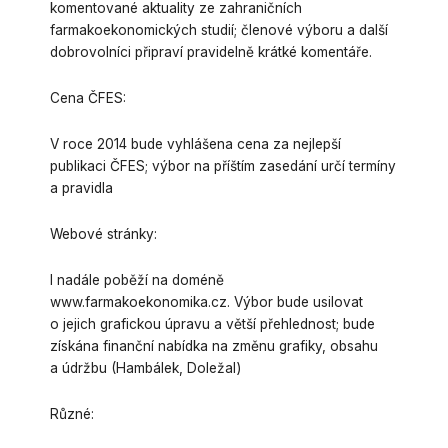
komentované aktuality ze zahraničních
farmakoekonomických studií; členové výboru a další
dobrovolníci připraví pravidelně krátké komentáře.
Cena ČFES:
V roce 2014 bude vyhlášena cena za nejlepší
publikaci ČFES; výbor na příštím zasedání určí termíny
a pravidla
Webové stránky:
I nadále poběží na doméně
www.farmakoekonomika.cz. Výbor bude usilovat
o jejich grafickou úpravu a větší přehlednost; bude
získána finanční nabídka na změnu grafiky, obsahu
a údržbu (Hambálek, Doležal)
Různé: