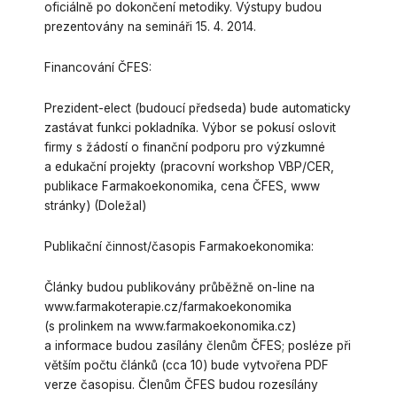
oficiálně po dokončení metodiky. Výstupy budou
prezentovány na semináři 15. 4. 2014.
Financování ČFES:
Prezident-elect (budoucí předseda) bude automaticky
zastávat funkci pokladníka. Výbor se pokusí oslovit
firmy s žádostí o finanční podporu pro výzkumné
a edukační projekty (pracovní workshop VBP/CER,
publikace Farmakoekonomika, cena ČFES, www
stránky) (Doležal)
Publikační činnost/časopis Farmakoekonomika:
Články budou publikovány průběžně on-line na
www.farmakoterapie.cz/farmakoekonomika
(s prolinkem na www.farmakoekonomika.cz)
a informace budou zasílány členům ČFES; posléze při
větším počtu článků (cca 10) bude vytvořena PDF
verze časopisu. Členům ČFES budou rozesílány