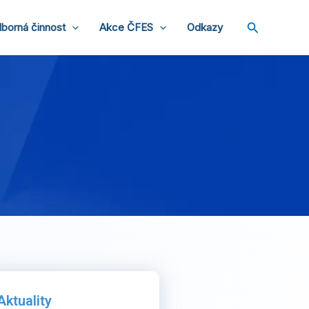
Hledat
borná činnost
Akce ČFES
Odkazy
Aktuality