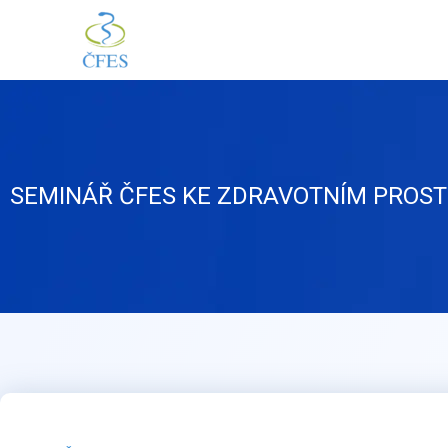
Přeskočit
na
obsah
SEMINÁŘ ČFES KE ZDRAVOTNÍM PROST