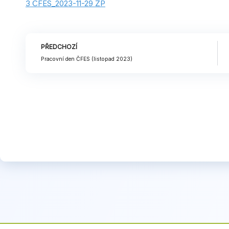
3 ČFES_2023-11-29 ZP
Prev
PŘEDCHOZÍ
Pracovní den ČFES (listopad 2023)