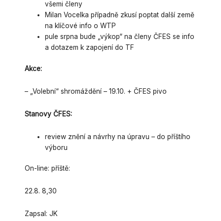
všemi členy
Milan Vocelka případně zkusí poptat další země
na klíčové info o WTP
pule srpna bude „výkop“ na členy ČFES se info
a dotazem k zapojení do TF
Akce:
– „Volební“ shromáždění – 19.10. + ČFES pivo
Stanovy ČFES:
review znění a návrhy na úpravu – do příštího
výboru
On-line: příště:
22.8. 8,30
Zapsal: JK