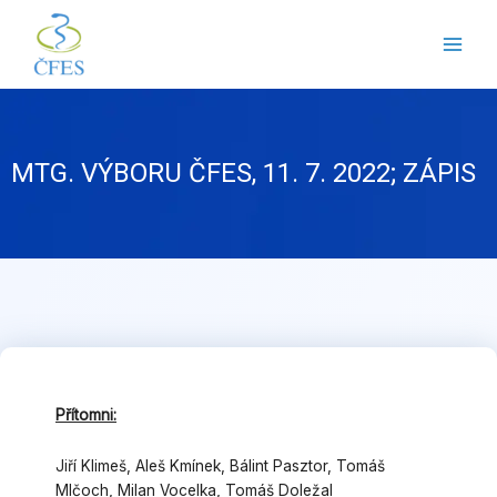
Přeskočit
na
obsah
MTG. VÝBORU ČFES, 11. 7. 2022; ZÁPIS
Přítomni:
Jiří Klimeš, Aleš Kmínek, Bálint Pasztor, Tomáš
Mlčoch, Milan Vocelka, Tomáš Doležal