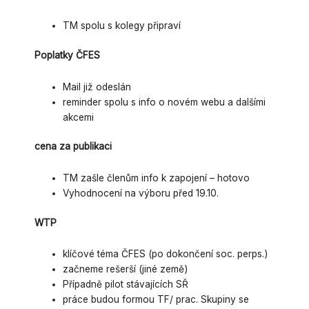
TM spolu s kolegy připraví
Poplatky ČFES
Mail již odeslán
reminder spolu s info o novém webu a dalšími
akcemi
cena za publikaci
TM zašle členům info k zapojení – hotovo
Vyhodnocení na výboru před 19.10.
WTP
klíčové téma ČFES (po dokončení soc. perps.)
začneme rešerší (jiné země)
Případně pilot stávajících SŘ
práce budou formou TF/ prac. Skupiny se