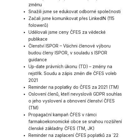
změnu
Snažili jsme se edukovat odborné společnosti
Začali jsme komunikovat přes LinkedIN (115
folowerů)
Udělovali jsme ceny ČFES za vědecké
publikace
Členství ISPOR – Všichni členové výboru
budou členy ISPOR, v souladu s ISPOR
guidance
Up-date právních úkonu (TD) – změny na
rejstřík. Soudu a zápis změn dle ČFES voleb
2021
Reminder na poplatky do ČFES za 2021 (TM)
Oslovení členů, kteří nevyslovili GDPR souhlas
o jeho vyslovení a obnovení členství ČFES
(TM)
Propagační kampaň ČFES v rámci
farmakoekonomické obce se snahou rozšíření
členské základny ČFES (TM, JK)
Reminder na zaplacení ČFES poplatků za ´22