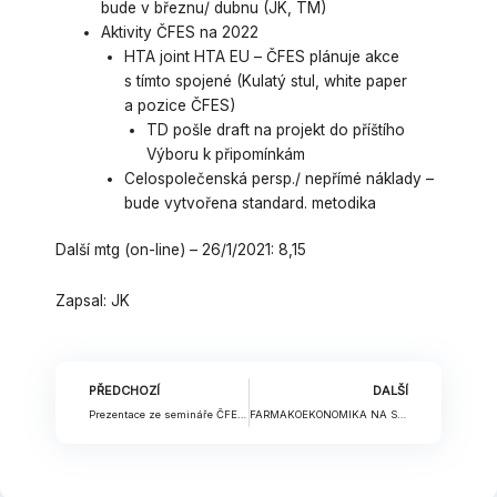
bude v březnu/ dubnu (JK, TM)
Aktivity ČFES na 2022
HTA joint HTA EU – ČFES plánuje akce
s tímto spojené (Kulatý stul, white paper
a pozice ČFES)
TD pošle draft na projekt do příštího
Výboru k připomínkám
Celospolečenská persp./ nepřímé náklady –
bude vytvořena standard. metodika
Další mtg (on-line) – 26/1/2021: 8,15
Zapsal: JK
Prev
Nex
PŘEDCHOZÍ
DALŠÍ
Prezentace ze semináře ČFES: Celospolečenská perspektiva, nepřímé náklady a náklady spojené se ztrátou produktivity.
FARMAKOEKONOMIKA NA SLOVENSKU XLII. – prezentace ČFES