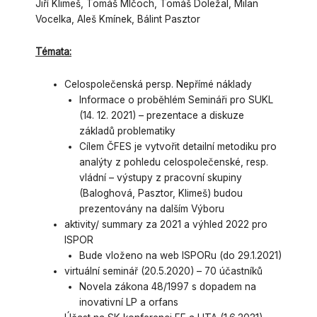
Jiří Klimeš, Tomáš Mlčoch, Tomáš Doležal, Milan
Vocelka, Aleš Kmínek, Bálint Pasztor
Témata:
Celospolečenská persp. Nepřímé náklady
Informace o proběhlém Semináři pro SUKL
(14. 12. 2021) – prezentace a diskuze
základů problematiky
Cílem ČFES je vytvořit detailní metodiku pro
analýty z pohledu celospolečenské, resp.
vládní – výstupy z pracovní skupiny
(Baloghová, Pasztor, Klimeš) budou
prezentovány na dalším Výboru
aktivity/ summary za 2021 a výhled 2022 pro
ISPOR
Bude vloženo na web ISPORu (do 29.1.2021)
virtuální seminář (20.5.2020) – 70 účastníků
Novela zákona 48/1997 s dopadem na
inovativní LP a orfans