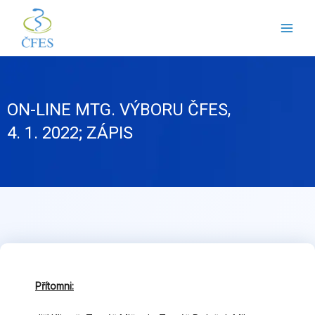
Přeskočit
na
obsah
ON-LINE MTG. VÝBORU ČFES,
4. 1. 2022; ZÁPIS
Přítomni: