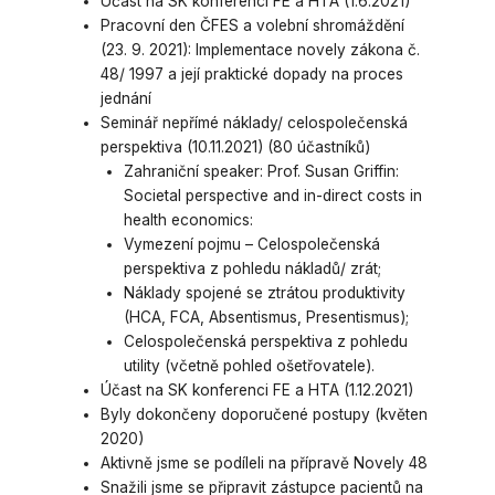
Účast na SK konferenci FE a HTA (1.6.2021)
Pracovní den ČFES a volební shromáždění
(23. 9. 2021): Implementace novely zákona č.
48/ 1997 a její praktické dopady na proces
jednání
Seminář nepřímé náklady/ celospolečenská
perspektiva (10.11.2021) (80 účastníků)
Zahraniční speaker: Prof. Susan Griffin:
Societal perspective and in-direct costs in
health economics:
Vymezení pojmu – Celospolečenská
perspektiva z pohledu nákladů/ zrát;
Náklady spojené se ztrátou produktivity
(HCA, FCA, Absentismus, Presentismus);
Celospolečenská perspektiva z pohledu
utility (včetně pohled ošetřovatele).
Účast na SK konferenci FE a HTA (1.12.2021)
Byly dokončeny doporučené postupy (květen
2020)
Aktivně jsme se podíleli na přípravě Novely 48
Snažili jsme se připravit zástupce pacientů na